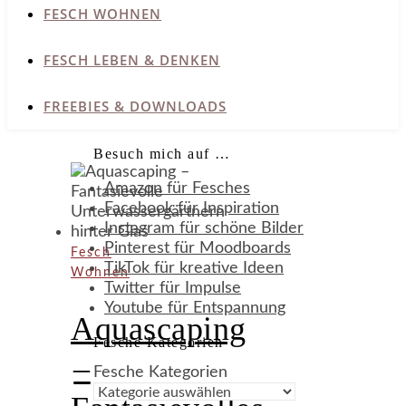
FESCH WOHNEN
FESCH LEBEN & DENKEN
FREEBIES & DOWNLOADS
Besuch mich auf …
Amazon für Fesches
Facebook für Inspiration
Instagram für schöne Bilder
Pinterest für Moodboards
Fesch
TikTok für kreative Ideen
Wohnen
Twitter für Impulse
Youtube für Entspannung
Aquascaping
Fesche Kategorien
–
Fesche Kategorien