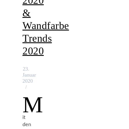
2020
&
Wandfarbe
Trends
2020
23.
Januar
2020
/
M
it
den