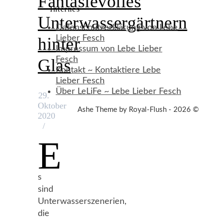
Fantasievolles
Internes
Unterwassergärtnern
Datenschutzerklärung von Lebe
Lieber Fesch
hinter
Impressum von Lebe Lieber
Fesch
Glas
Kontakt ~ Kontaktiere Lebe
Lieber Fesch
Über LeLiFe ~ Lebe Lieber Fesch
29.
Oktober
Ashe Theme by Royal-Flush - 2026 ©
2020
/
E
s
sind
Unterwasserszenerien,
die