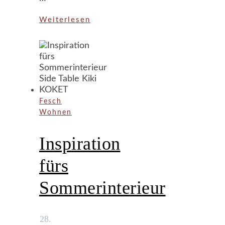
Weiterlesen
Fesch
Wohnen
Inspiration
fürs
Sommerinterieur
28.