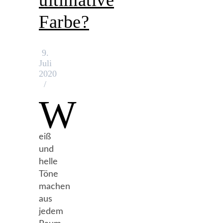
ultimative
Farbe?
9.
Juli
2020
/
W
eiß
und
helle
Töne
machen
aus
jedem