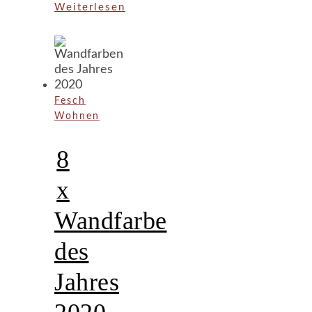
Weiterlesen
Fesch
Wohnen
8
x
Wandfarbe
des
Jahres