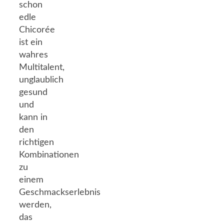
schon
edle
Chicorée
ist ein
wahres
Multitalent,
unglaublich
gesund
und
kann in
den
richtigen
Kombinationen
zu
einem
Geschmackserlebnis
werden,
das