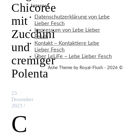
Chicorée
Internes
mit
Datenschutzerklärung von Lebe
Lieber Fesch
Zucchini
Impressum von Lebe Lieber
Fesch
und
Kontakt ~ Kontaktiere Lebe
Lieber Fesch
cremiger
Über LeLiFe ~ Lebe Lieber Fesch
Ashe Theme by Royal-Flush - 2026 ©
Polenta
23.
Dezember
2023
/
C