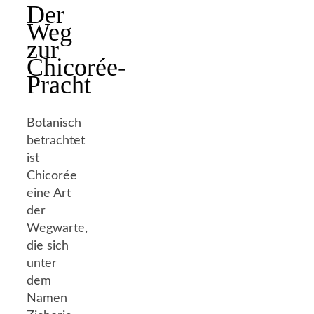
Der
Weg
zur
Chicorée-
Pracht
Botanisch
betrachtet
ist
Chicorée
eine Art
der
Wegwarte,
die sich
unter
dem
Namen