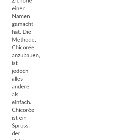
Zichorie
einen
Namen
gemacht
hat. Die
Methode,
Chicorée
anzubauen,
ist
jedoch
alles
andere
als
einfach.
Chicorée
ist ein
Spross,
der