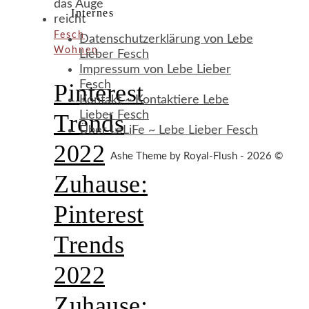
Internes
Fesch
Datenschutzerklärung von Lebe
Wohnen
Lieber Fesch
Impressum von Lebe Lieber
Fesch
Pinterest
Kontakt ~ Kontaktiere Lebe
Lieber Fesch
Trends
Über LeLiFe ~ Lebe Lieber Fesch
2022
Ashe Theme by Royal-Flush - 2026 ©
Zuhause:
Pinterest
Trends
2022
Zuhause: