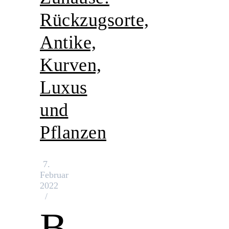
Rückzugsorte,
Antike,
Kurven,
Luxus
und
Pflanzen
7.
Februar
2022
/
B