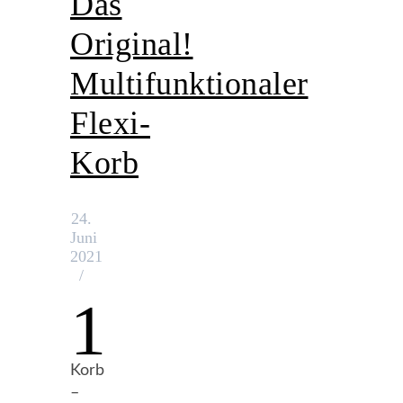
Das
Original!
Multifunktionaler
Flexi-
Korb
24.
Juni
2021
/
1
Korb
–