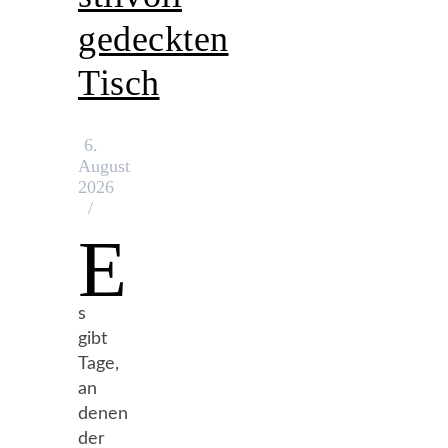
gedeckten
Tisch
6.
August
2026
/
E
s
gibt
Tage,
an
denen
der