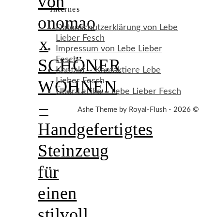
von
Internes
onomao
Datenschutzerklärung von Lebe
Lieber Fesch
x
Impressum von Lebe Lieber
Fesch
SCHÖNER
Kontakt ~ Kontaktiere Lebe
Lieber Fesch
WOHNEN
Über LeLiFe ~ Lebe Lieber Fesch
–
Ashe Theme by Royal-Flush - 2026 ©
Handgefertigtes
Steinzeug
für
einen
stilvoll