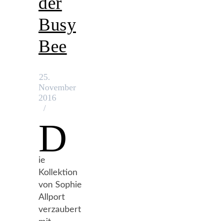
der
Busy
Bee
25.
November
2016
/
D
ie
Kollektion
von Sophie
Allport
verzaubert