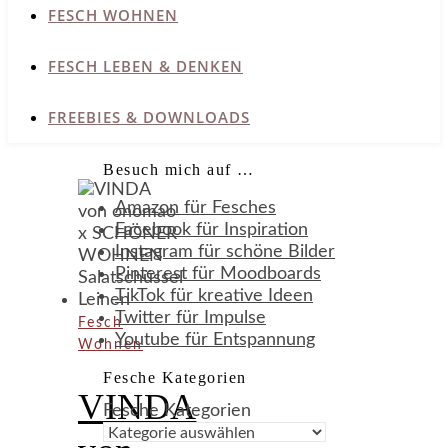
FESCH WOHNEN
FESCH LEBEN & DENKEN
FREEBIES & DOWNLOADS
Besuch mich auf …
Amazon für Fesches
Facebook für Inspiration
Instagram für schöne Bilder
Pinterest für Moodboards
TikTok für kreative Ideen
Twitter für Impulse
Fesch
Youtube für Entspannung
Wohnen
Fesche Kategorien
VINDA
Fesche Kategorien