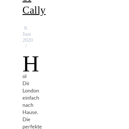
Cally
8.
Juni
2020
/
H
ol
Dir
London
einfach
nach
Hause.
Die
perfekte