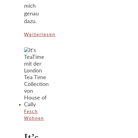
mich
genau
dazu.
Weiterlesen
Fesch
Wohnen
It’s