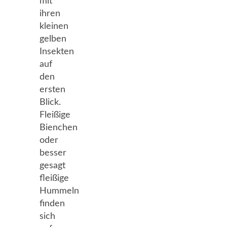
mit
ihren
kleinen
gelben
Insekten
auf
den
ersten
Blick.
Fleißige
Bienchen
oder
besser
gesagt
fleißige
Hummeln
finden
sich