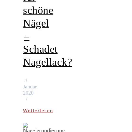
schöne
Nägel
–
Schadet
Nagellack?
3.
Januar
2020
/
Weiterlesen