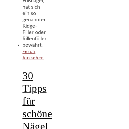
Fesch
Aussehen
30
Tipps
für
schöne
Nägel