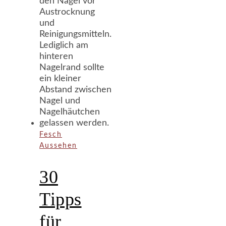
Fesch
Aussehen
30
Tipps
für