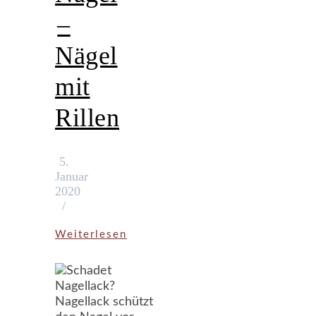
–
Nägel
mit
Rillen
5.
Januar
2020
/
Weiterlesen