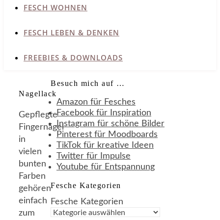
FESCH WOHNEN
FESCH LEBEN & DENKEN
FREEBIES & DOWNLOADS
Besuch mich auf …
Nagellack
Amazon für Fesches
Facebook für Inspiration
Gepflegte
Instagram für schöne Bilder
Fingernägel
Pinterest für Moodboards
in
TikTok für kreative Ideen
vielen
Twitter für Impulse
bunten
Youtube für Entspannung
Farben
Fesche Kategorien
gehören
einfach
Fesche Kategorien
zum