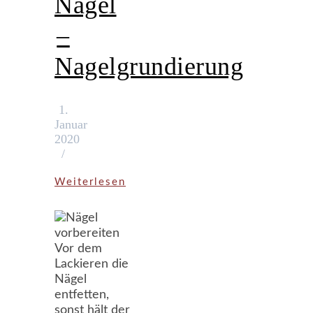
Nägel
–
Nagelgrundierung
1.
Januar
2020
/
Weiterlesen