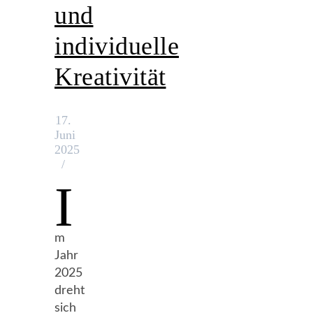
und
individuelle
Kreativität
17.
Juni
2025
/
I
m
Jahr
2025
dreht
sich