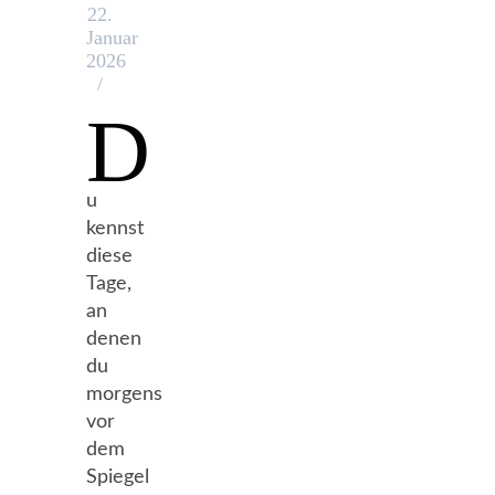
22.
Januar
2026
/
D
u
kennst
diese
Tage,
an
denen
du
morgens
vor
dem
Spiegel