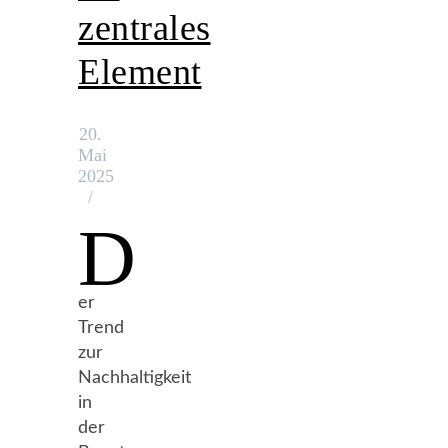
zentrales
Element
20.
Mai
2025
/
D
er
Trend
zur
Nachhaltigkeit
in
der