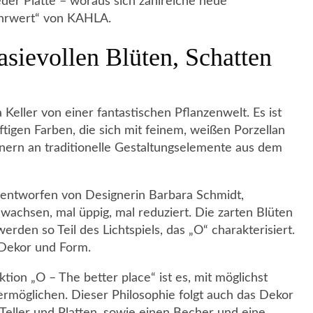
eder Platte – woraus sich zahlreiche neue
ehrwert“ von KAHLA.
tasievollen Blüten, Schatten
 Keller von einer fantastischen Pflanzenwelt. Es ist
igen Farben, die sich mit feinem, weißen Porzellan
nnern an traditionelle Gestaltungselemente aus dem
, entworfen von Designerin Barbara Schmidt,
wachsen, mal üppig, mal reduziert. Die zarten Blüten
erden so Teil des Lichtspiels, das „O“ charakterisiert.
 Dekor und Form.
ion „O – The better place“ ist es, mit möglichst
u ermöglichen. Dieser Philosophie folgt auch das Dekor
 Teller und Platten, sowie einen Becher und eine