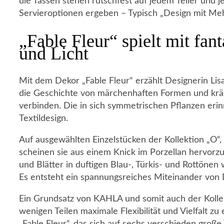
die Tassen stehen rutschfest auf jedem Teller und j
Servieroptionen ergeben – Typisch „Design mit M
„Fable Fleur“ spielt mit fan
und Licht
Mit dem Dekor „Fable Fleur“ erzählt Designerin Lisa
die Geschichte von märchenhaften Formen und kräft
verbinden. Die in sich symmetrischen Pflanzen eri
Textildesign.
Auf ausgewählten Einzelstücken der Kollektion „O“
scheinen sie aus einem Knick im Porzellan hervorzu
und Blätter in duftigen Blau-, Türkis- und Rottönen w
Es entsteht ein spannungsreiches Miteinander von
Ein Grundsatz von KAHLA und somit auch der Kollekt
wenigen Teilen maximale Flexibilität und Vielfalt z
„Fable Fleur“, das sich auf sechs verschieden große