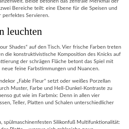
 Pflanzenwelt. Beide betonen das zentrale Merkmal der
 zwei Bereiche teilt: eine Ebene für die Speisen und
r perfektes Servieren.
n leuchten
our Shades“ auf den Tisch. Vier frische Farben treten
fen die konstruktivistische Komposition des Knicks auf
ttierung der schrägen Fläche betont das Spiel mit
sich neue feine Farbstimmungen und Nuancen.
ndekor „Fable Fleur“ setzt oder weißes Porzellan
 durch Muster, Farbe und Hell-Dunkel-Kontraste zu
benso gut wie im Farbmix: Denn in allen vier
assen, Teller, Platten und Schalen unterschiedlicher
 spülmaschinenfesten Silikonfuß Multifunktionalität: