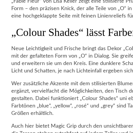
„Fable Fleur“ von Lisa Keller zeigt eine stilisierte
Form – den präzisen Knick, der alle Teile von „O“ in
eine hochgeklappte Seite mit feinen Linienreliefs fü
„Colour Shades“ lässt Farbe
Neue Leichtigkeit und Frische bringt das Dekor „Col
mit der gefalteten Form von „O“ in Dialog. Sie grei
und erweitern sie um den Kreis. Eine dunklere Scha
Licht und Schatten, je nach Lichteinfall ergeben 
Wer zusätzliche Akzente mit dem stilisierten Blume
ergänzt, vervielfacht die Möglichkeiten, den Tisch
gestalten. Dabei funktioniert „Colour Shades“ uni e
Farbtönen „blue“, „yellow“, „rosé“ und „grey“ sind T
Größen erhältlich.
Auch hier bietet Magic Grip durch den unsichtbaren,