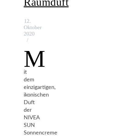
Raumduft
12.
Oktober
2020
/
M
it
dem
einzigartigen,
ikonischen
Duft
der
NIVEA
SUN
Sonnencreme