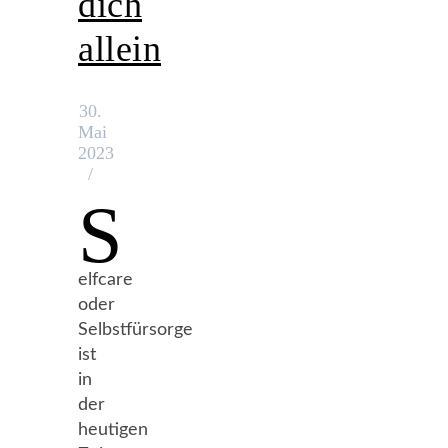
dich
allein
30.
Mai
2023
/
S
elfcare
oder
Selbstfürsorge
ist
in
der
heutigen