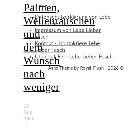
Palmen,
Internes
Datenschutzerklärung von Lebe
Wellenrauschen
Lieber Fesch
Impressum von Lebe Lieber
und
Fesch
Kontakt ~ Kontaktiere Lebe
dem
Lieber Fesch
Über LeLiFe ~ Lebe Lieber Fesch
Wunsch
Ashe Theme by Royal-Flush - 2026 ©
nach
weniger
25.
Juni
2026
/