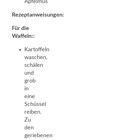
Apfelmus
Rezeptanweisungen:
Für die
Waffeln::
Kartoffeln
waschen,
schälen
und
grob
in
eine
Schüssel
reiben.
Zu
den
geriebenen