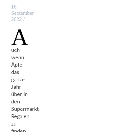
16.
September
2022
/
A
uch
wenn
Äpfel
das
ganze
Jahr
über in
den
Supermarkt-
Regalen
zu
finden