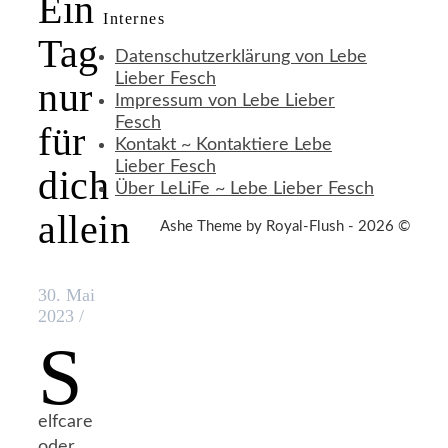
Ein
Internes
Tag
Datenschutzerklärung von Lebe
Lieber Fesch
nur
Impressum von Lebe Lieber
Fesch
für
Kontakt ~ Kontaktiere Lebe
Lieber Fesch
dich
Über LeLiFe ~ Lebe Lieber Fesch
allein
Ashe Theme by Royal-Flush - 2026 ©
30. Mai
2023
/
S
elfcare
oder