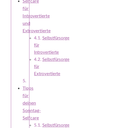
Selfcare
für
Introvertierte
und
Extrovertierte
Selbstfürsorge
für
Introvertierte
Selbstfürsorge
für
Extrovertierte
Tipps
für
deinen
Sonntag-
Selfcare
Selbstfürsorge