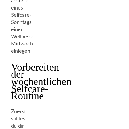
anstelle
eines
Selfcare-
Sonntags
einen
Wellness-
Mittwoch
einlegen.
Vorbereiten
der
wöchentlichen
Selfcare-
Routine
Zuerst
solltest
du dir