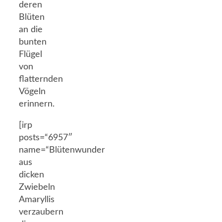
deren
Blüten
an die
bunten
Flügel
von
flatternden
Vögeln
erinnern.
[irp
posts=“6957″
name=“Blütenwunder
aus
dicken
Zwiebeln
Amaryllis
verzaubern