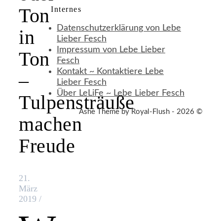
Ton
Internes
Datenschutzerklärung von Lebe
in
Lieber Fesch
Impressum von Lebe Lieber
Ton
Fesch
Kontakt ~ Kontaktiere Lebe
–
Lieber Fesch
Über LeLiFe ~ Lebe Lieber Fesch
Tulpensträuße
Ashe Theme by Royal-Flush - 2026 ©
machen
Freude
21.
März
2019
/