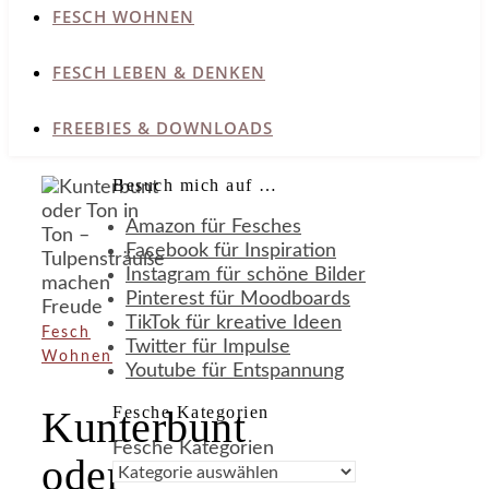
FESCH WOHNEN
FESCH LEBEN & DENKEN
FREEBIES & DOWNLOADS
Besuch mich auf …
Amazon für Fesches
Facebook für Inspiration
Instagram für schöne Bilder
Pinterest für Moodboards
TikTok für kreative Ideen
Fesch
Twitter für Impulse
Wohnen
Youtube für Entspannung
Fesche Kategorien
Kunterbunt
Fesche Kategorien
oder