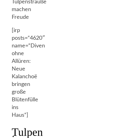
[irp
posts=“4620″
name=“Diven
ohne
Allüren:
Neue
Kalanchoë
bringen
große
Blütenfülle
ins
Haus“]
Tulpen