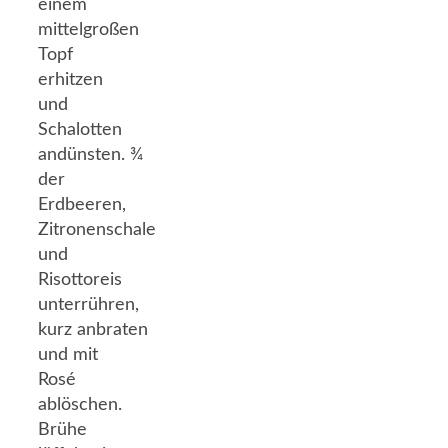
einem
mittelgroßen
Topf
erhitzen
und
Schalotten
andünsten. ¾
der
Erdbeeren,
Zitronenschale
und
Risottoreis
unterrühren,
kurz anbraten
und mit
Rosé
ablöschen.
Brühe