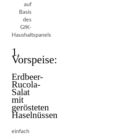
auf
Basis
des
GfK-
Haushaltspanels
1.
Vorspeise:
Erdbeer-
Rucola-
Salat
mit
gerösteten
Haselnüssen
einfach