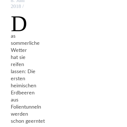
8. Juni
2018
/
D
as
sommerliche
Wetter
hat sie
reifen
lassen: Die
ersten
heimischen
Erdbeeren
aus
Folientunneln
werden
schon geerntet