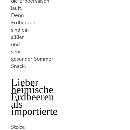
die Erbeersaison
läuft.
Denn
Erdbeeren
sind ein
süßer
und
sehr
gesunder Sommer-
Snack.
Lieber
heimische
Erdbeeren
als
importierte
Stolze