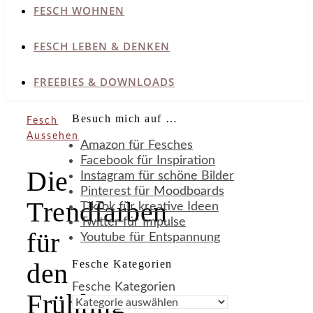
FESCH WOHNEN
FESCH LEBEN & DENKEN
FREEBIES & DOWNLOADS
Besuch mich auf …
Fesch
Aussehen
Amazon für Fesches
Facebook für Inspiration
Die
Instagram für schöne Bilder
Pinterest für Moodboards
Trendfarben
TikTok für kreative Ideen
Twitter für Impulse
für
Youtube für Entspannung
Fesche Kategorien
den
Fesche Kategorien
Frühling