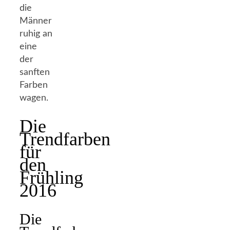
die
Männer
ruhig an
eine
der
sanften
Farben
wagen.
Die
Trendfarben
für
den
Frühling
2016
Die