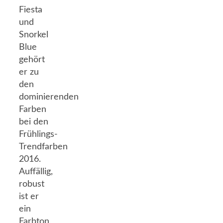
Fiesta
und
Snorkel
Blue
gehört
er zu
den
dominierenden
Farben
bei den
Frühlings-
Trendfarben
2016.
Auffällig,
robust
ist er
ein
Farbton,