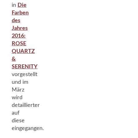
in
Die
Farben
des
Jahres
2016:
ROSE
QUARTZ
&
SERENITY
vorgestellt
und im
März
wird
detaillierter
auf
diese
eingegangen.