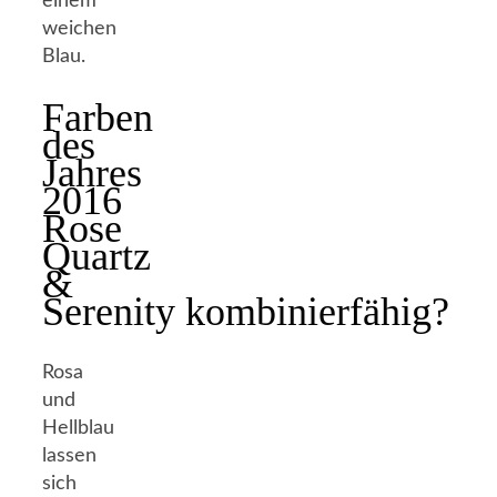
einem
weichen
Blau.
Farben
des
Jahres
2016
Rose
Quartz
&
Serenity kombinierfähig?
Rosa
und
Hellblau
lassen
sich