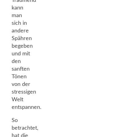
Träumend
kann
man
sich in
andere
Spähren
begeben
und mit
den
sanften
Tönen
von der
stressigen
Welt
entspannen.
So
betrachtet,
hat die