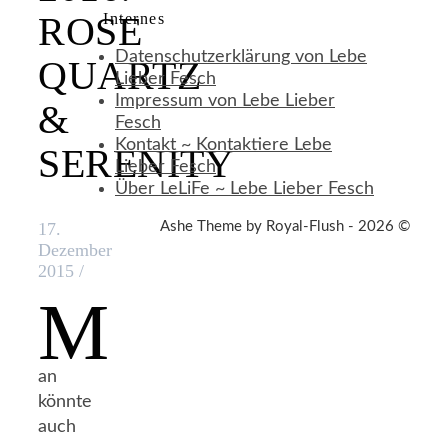
ROSE
Internes
Datenschutzerklärung von Lebe
QUARTZ
Lieber Fesch
Impressum von Lebe Lieber
&
Fesch
Kontakt ~ Kontaktiere Lebe
SERENITY
Lieber Fesch
Über LeLiFe ~ Lebe Lieber Fesch
Ashe Theme by Royal-Flush - 2026 ©
17.
Dezember
2015
/
M
an
könnte
auch