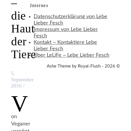
–
Internes
die
Datenschutzerklärung von Lebe
Lieber Fesch
Haut
Impressum von Lebe Lieber
Fesch
der
Kontakt ~ Kontaktiere Lebe
Lieber Fesch
Tiere
Über LeLiFe ~ Lebe Lieber Fesch
Ashe Theme by Royal-Flush - 2026 ©
5.
September
2016
/
V
on
Veganer