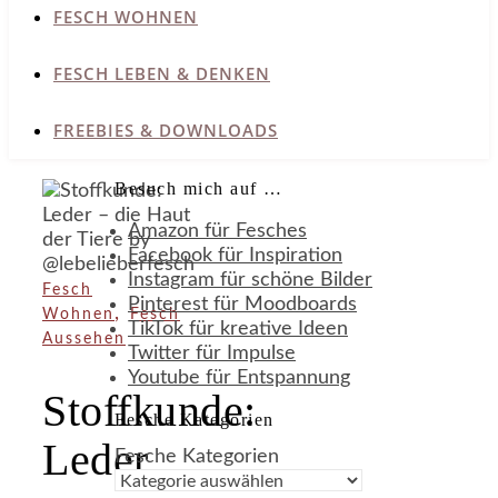
FESCH WOHNEN
FESCH LEBEN & DENKEN
FREEBIES & DOWNLOADS
Besuch mich auf …
Amazon für Fesches
Facebook für Inspiration
Instagram für schöne Bilder
Fesch
Pinterest für Moodboards
,
Wohnen
Fesch
TikTok für kreative Ideen
Aussehen
Twitter für Impulse
Youtube für Entspannung
Stoffkunde:
Fesche Kategorien
Leder
Fesche Kategorien