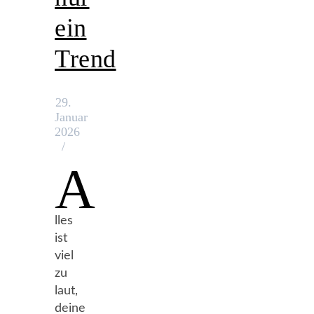
ein
Trend
29.
Januar
2026
/
A
lles
ist
viel
zu
laut,
deine