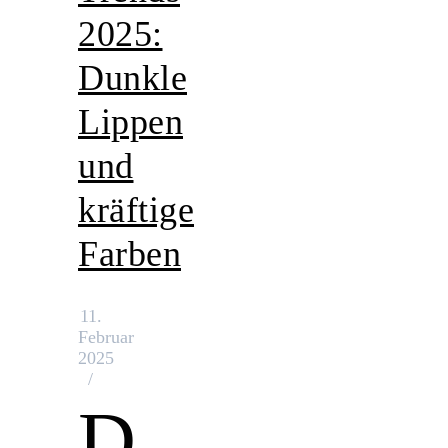
2025:
Dunkle
Lippen
und
kräftige
Farben
11.
Februar
2025
/
D