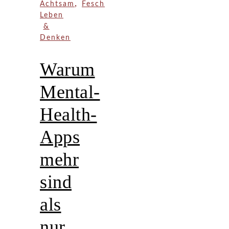
,
Achtsam
Fesch
Leben
&
Denken
Warum
Mental-
Health-
Apps
mehr
sind
als
nur