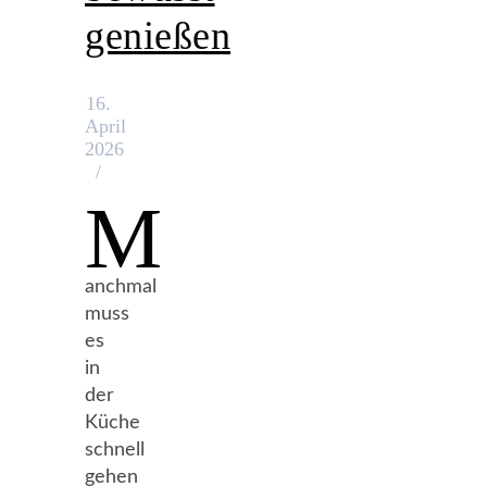
genießen
16.
April
2026
/
M
anchmal
muss
es
in
der
Küche
schnell
gehen