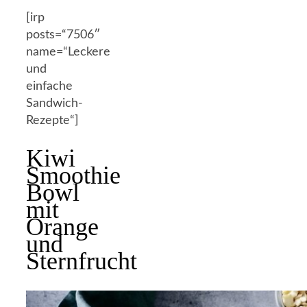
[irp
posts=“7506″
name=“Leckere
und
einfache
Sandwich-
Rezepte“]
Kiwi
Smoothie
Bowl
mit
Orange
und
Sternfrucht