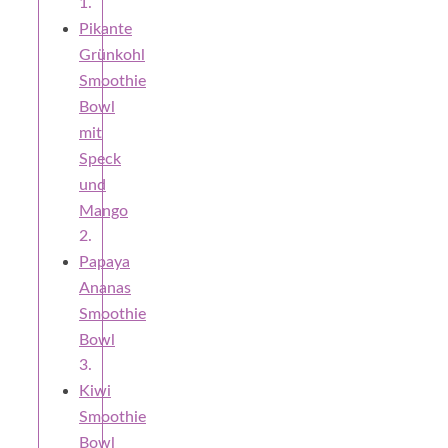
Pikante
Grünkohl
Smoothie
Bowl
mit
Speck
und
Mango
Papaya
Ananas
Smoothie
Bowl
Kiwi
Smoothie
Bowl