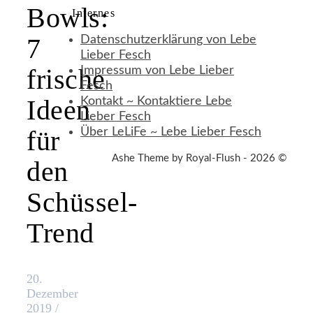
Bowls:
Internes
7
Datenschutzerklärung von Lebe
Lieber Fesch
frische
Impressum von Lebe Lieber
Fesch
Ideen
Kontakt ~ Kontaktiere Lebe
Lieber Fesch
für
Über LeLiFe ~ Lebe Lieber Fesch
Ashe Theme by Royal-Flush - 2026 ©
den
Schüssel-
Trend
20.
Dezember
2019
/