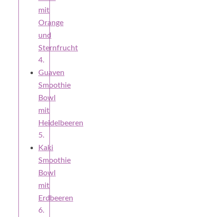
mit
Orange
und
Sternfrucht
Guaven
Smoothie
Bowl
mit
Heidelbeeren
Kaki
Smoothie
Bowl
mit
Erdbeeren