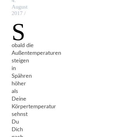
4.
August
2017
/
S
obald die
Außentemperaturen
steigen
in
Spähren
höher
als
Deine
Körpertemperatur
sehnst
Du
Dich