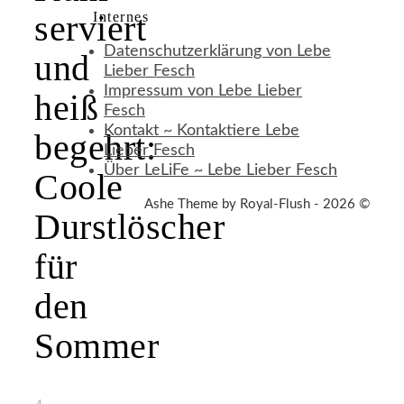
serviert
Internes
Datenschutzerklärung von Lebe
und
Lieber Fesch
Impressum von Lebe Lieber
heiß
Fesch
Kontakt ~ Kontaktiere Lebe
begehrt:
Lieber Fesch
Über LeLiFe ~ Lebe Lieber Fesch
Coole
Ashe Theme by Royal-Flush - 2026 ©
Durstlöscher
für
den
Sommer