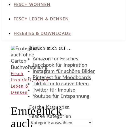
FESCH WOHNEN
FESCH LEBEN & DENKEN
FREEBIES & DOWNLOADS
Besuch mich auf …
Amazon für Fesches
Facebook für Inspiration
Instagram für schöne Bilder
Fesch
Pinterest für Moodboards
,
Inspiriert
Fesch
TikTok für kreative Ideen
Leben &
Twitter für Impulse
Denken
Youtube für Entspannung
Fesche Kategorien
Ernteglück
Fesche Kategorien
auch