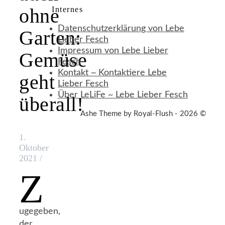
ohne
Internes
Datenschutzerklärung von Lebe
Garten:
Lieber Fesch
Impressum von Lebe Lieber
Gemüse
Fesch
Kontakt ~ Kontaktiere Lebe
geht
Lieber Fesch
Über LeLiFe ~ Lebe Lieber Fesch
überall!
Ashe Theme by Royal-Flush - 2026 ©
1.
Oktober
2021
/
Z
ugegeben,
der