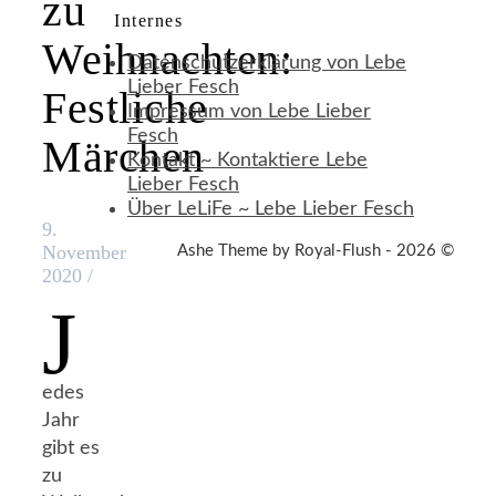
zu
Internes
Weihnachten:
Datenschutzerklärung von Lebe
Lieber Fesch
Festliche
Impressum von Lebe Lieber
Fesch
Märchen
Kontakt ~ Kontaktiere Lebe
Lieber Fesch
Über LeLiFe ~ Lebe Lieber Fesch
9.
November
Ashe Theme by Royal-Flush - 2026 ©
2020
/
J
edes
Jahr
gibt es
zu