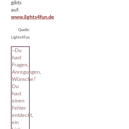
gibts
auf:
www.lights4fun.de
Quelle:
Lights4Fun
~Du
hast
Fragen,
Anregungen,
Wünsche?
Du
hast
einen
Fehler
entdeckt,
ein