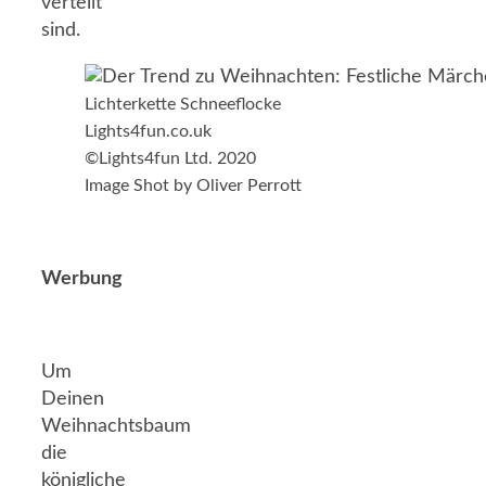
verteilt
sind.
Lichterkette Schneeflocke
Lights4fun.co.uk
©Lights4fun Ltd. 2020
Image Shot by Oliver Perrott
Werbung
Um
Deinen
Weihnachtsbaum
die
königliche