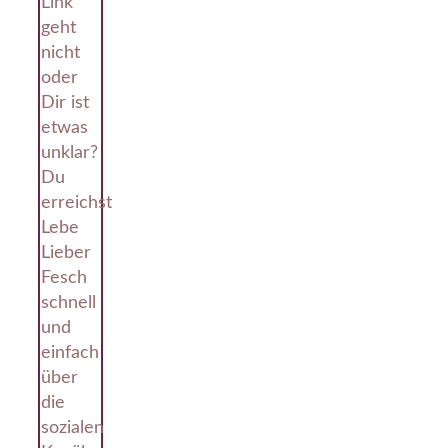
Link
geht
nicht
oder
Dir ist
etwas
unklar?
Du
erreichst
Lebe
Lieber
Fesch
schnell
und
einfach
über
die
sozialen