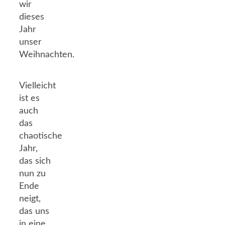
wir
dieses
Jahr
unser
Weihnachten.
Vielleicht
ist es
auch
das
chaotische
Jahr,
das sich
nun zu
Ende
neigt,
das uns
in eine