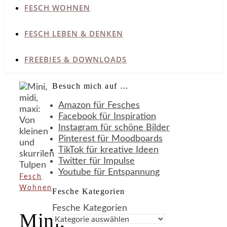
FESCH WOHNEN
FESCH LEBEN & DENKEN
FREEBIES & DOWNLOADS
Besuch mich auf …
Amazon für Fesches
Facebook für Inspiration
Instagram für schöne Bilder
Pinterest für Moodboards
TikTok für kreative Ideen
Twitter für Impulse
Youtube für Entspannung
Fesch
Wohnen
Fesche Kategorien
Fesche Kategorien
Mini,