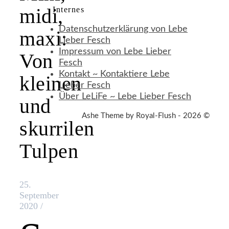
midi,
Internes
Datenschutzerklärung von Lebe
maxi:
Lieber Fesch
Impressum von Lebe Lieber
Von
Fesch
Kontakt ~ Kontaktiere Lebe
kleinen
Lieber Fesch
Über LeLiFe ~ Lebe Lieber Fesch
und
Ashe Theme by Royal-Flush - 2026 ©
skurrilen
Tulpen
25.
September
2020
/