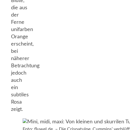
Blüte,
die aus
der
Ferne
unifarben
Orange
erscheint,
bei
näherer
Betrachtung
jedoch
auch
ein
subtiles
Rosa
zeigt.
Foto: fluwel.de. – Die Crispatulpe ‚Cummins‘ verblüff