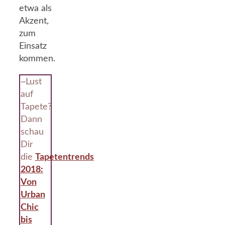
etwa als
Akzent,
zum
Einsatz
kommen.
~Lust
auf
Tapete?
Dann
schau
Dir
die
Tapetentrends
2018:
Von
Urban
Chic
bis