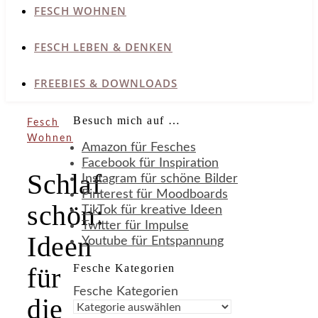
FESCH WOHNEN
FESCH LEBEN & DENKEN
FREEBIES & DOWNLOADS
Besuch mich auf …
Fesch
Wohnen
Amazon für Fesches
Facebook für Inspiration
Schlaf
Instagram für schöne Bilder
Pinterest für Moodboards
schön:
TikTok für kreative Ideen
Twitter für Impulse
Ideen
Youtube für Entspannung
Fesche Kategorien
für
Fesche Kategorien
die