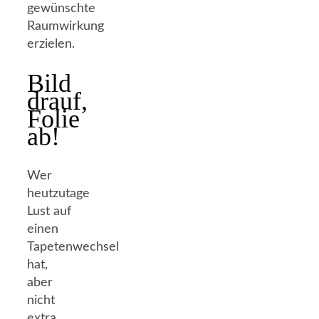
gewünschte
Raumwirkung
erzielen.
Bild
drauf,
Folie
ab!
Wer
heutzutage
Lust auf
einen
Tapetenwechsel
hat,
aber
nicht
extra