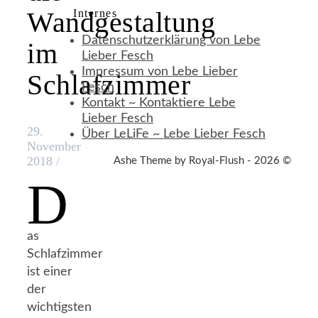
Wandgestaltung
Internes
Datenschutzerklärung von Lebe
im
Lieber Fesch
Impressum von Lebe Lieber
Schlafzimmer
Fesch
Kontakt ~ Kontaktiere Lebe
Lieber Fesch
29.
Über LeLiFe ~ Lebe Lieber Fesch
November
2018
/
Ashe Theme by Royal-Flush - 2026 ©
D
as
Schlafzimmer
ist einer
der
wichtigsten