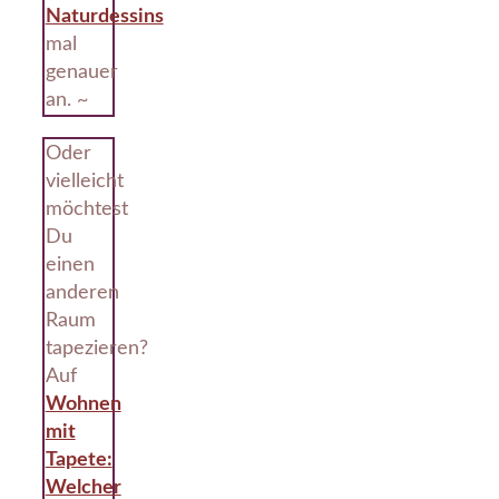
Naturdessins
mal
genauer
an. ~
Oder
vielleicht
möchtest
Du
einen
anderen
Raum
tapezieren?
Auf
Wohnen
mit
Tapete:
Welcher