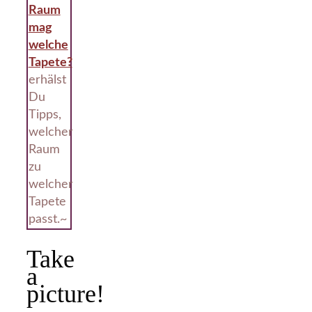
Raum
mag
welche
Tapete?
erhälst
Du
Tipps,
welcher
Raum
zu
welcher
Tapete
passt.~
Take
a
picture!