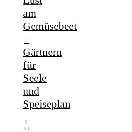
Lust
am
Gemüsebeet
–
Gärtnern
für
Seele
und
Speiseplan
8.
Juli