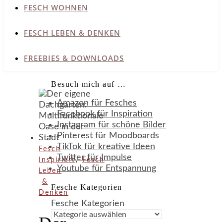
FESCH WOHNEN
FESCH LEBEN & DENKEN
FREEBIES & DOWNLOADS
Besuch mich auf …
Amazon für Fesches
Facebook für Inspiration
Instagram für schöne Bilder
Pinterest für Moodboards
TikTok für kreative Ideen
Fesch
Twitter für Impulse
,
Inspiriert
Fesch
Youtube für Entspannung
Leben
&
Fesche Kategorien
Denken
Fesche Kategorien