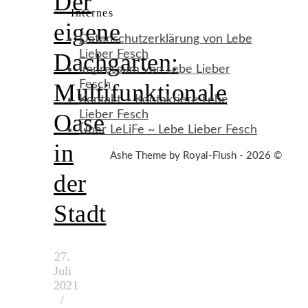
Der
Internes
eigene
Datenschutzerklärung von Lebe
Lieber Fesch
Dachgarten:
Impressum von Lebe Lieber
Fesch
Multifunktionale
Kontakt ~ Kontaktiere Lebe
Lieber Fesch
Oase
Über LeLiFe ~ Lebe Lieber Fesch
in
Ashe Theme by Royal-Flush - 2026 ©
der
Stadt
27.
Juli
2021
/