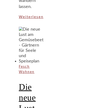
wandern
lassen.
Weiterlesen
Fesch
Wohnen
Die
neue