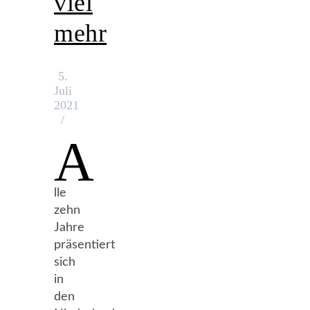
viel
mehr
5.
Juli
2021
/
A
lle
zehn
Jahre
präsentiert
sich
in
den