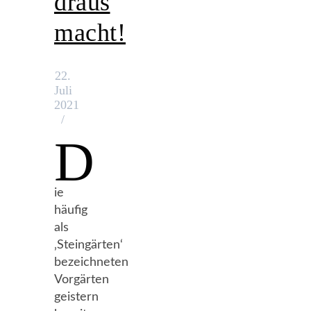
draus
macht!
22.
Juli
2021
/
D
ie
häufig
als
‚Steingärten‘
bezeichneten
Vorgärten
geistern