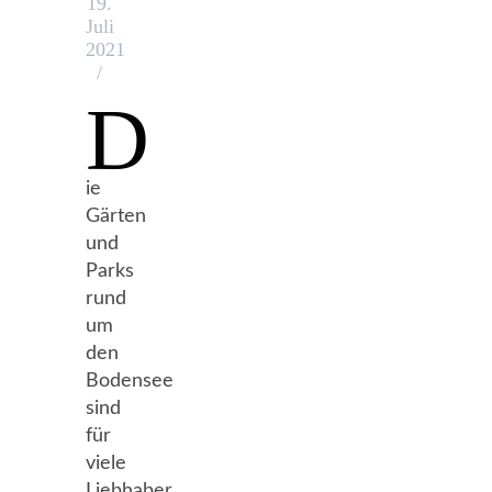
19.
Juli
2021
/
D
ie
Gärten
und
Parks
rund
um
den
Bodensee
sind
für
viele
Liebhaber