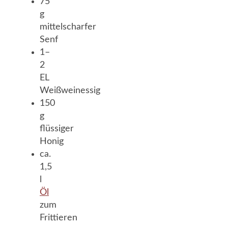
75
g
mittelscharfer
Senf
1–
2
EL
Weißweinessig
150
g
flüssiger
Honig
ca.
1,5
l
Öl
zum
Frittieren