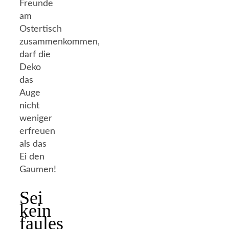
Freunde
am
Ostertisch
zusammenkommen,
darf die
Deko
das
Auge
nicht
weniger
erfreuen
als das
Ei den
Gaumen!
Sei
kein
faules