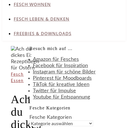
FESCH WOHNEN
FESCH LEBEN & DENKEN
FREEBIES & DOWNLOADS
Besuch mich auf …
Amazon für Fesches
Facebook für Inspiration
Instagram für schöne Bilder
Fesch
Pinterest für Moodboards
Essen
TikTok für kreative Ideen
Twitter für Impulse
Ach
Youtube für Entspannung
Fesche Kategorien
du
Fesche Kategorien
dickes