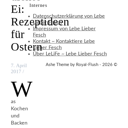
Ei:
Internes
Datenschutzerklärung von Lebe
Rezeptideen
Lieber Fesch
Impressum von Lebe Lieber
für
Fesch
Kontakt ~ Kontaktiere Lebe
Ostern
Lieber Fesch
Über LeLiFe ~ Lebe Lieber Fesch
Ashe Theme by Royal-Flush - 2026 ©
7. April
2017
/
W
as
Kochen
und
Backen