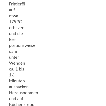
Frittieröl
auf
etwa
175 °C
erhitzen
und die
Eier
portionsweise
darin
unter
Wenden
ca. 1 bis
1½
Minuten
ausbacken.
Herausnehmen
und auf
Küchenkrepp