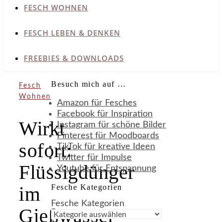
FESCH WOHNEN
FESCH LEBEN & DENKEN
FREEBIES & DOWNLOADS
Besuch mich auf …
Fesch
Wohnen
Amazon für Fesches
Facebook für Inspiration
Wirkt
Instagram für schöne Bilder
Pinterest für Moodboards
sofort:
TikTok für kreative Ideen
Twitter für Impulse
Flüssigdünger
Youtube für Entspannung
Fesche Kategorien
im
Fesche Kategorien
Gießwasser