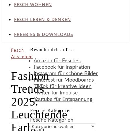
FESCH WOHNEN
FESCH LEBEN & DENKEN
FREEBIES & DOWNLOADS
Besuch mich auf …
Fesch
Aussehen
Amazon für Fesches
Facebook für Inspiration
Fashion
Instagram für schöne Bilder
Pinterest für Moodboards
Trends
TikTok für kreative Ideen
Twitter für Impulse
2025:
Youtube für Entspannung
Fesche Kategorien
Leuchtende
Fesche Kategorien
Farben