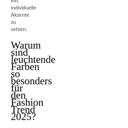
ein,
individuelle
Akzente
zu
setzen.
Warum
sind
leuchtende
Farben
so
besonders
für
den
Fashion
Trend
2025?