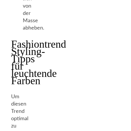
von
der
Masse
abheben.
Fashiontrend
Styling-
Tipps
für
leuchtende
Farben
Um
diesen
Trend
optimal
zu