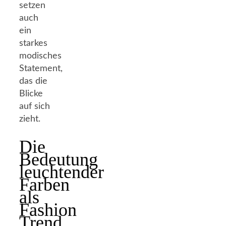
setzen
auch
ein
starkes
modisches
Statement,
das die
Blicke
auf sich
zieht.
Die
Bedeutung
leuchtender
Farben
als
Fashion
Trend