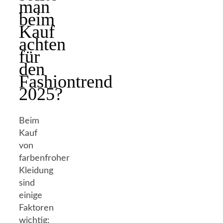
man
beim
Kauf
achten
für
den
Fashiontrend
2025?
Beim
Kauf
von
farbenfroher
Kleidung
sind
einige
Faktoren
wichtig: