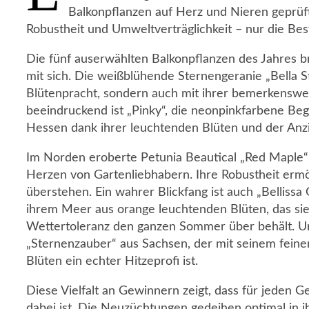
Balkonpflanzen auf Herz und Nieren geprüft
Robustheit und Umweltverträglichkeit – nur die Best
Die fünf auserwählten Balkonpflanzen des Jahres b
mit sich. Die weißblühende Sternengeranie „Bella St
Blütenpracht, sondern auch mit ihrer bemerkenswe
beeindruckend ist „Pinky“, die neonpinkfarbene Be
Hessen dank ihrer leuchtenden Blüten und der Anz
Im Norden eroberte Petunia Beautical „Red Maple“ a
Herzen von Gartenliebhabern. Ihre Robustheit ermög
überstehen. Ein wahrer Blickfang ist auch „Belliss
ihrem Meer aus orange leuchtenden Blüten, das sie
Wettertoleranz den ganzen Sommer über behält. U
„Sternenzauber“ aus Sachsen, der mit seinem fein
Blüten ein echter Hitzeprofi ist.
Diese Vielfalt an Gewinnern zeigt, dass für jeden
dabei ist. Die Neuzüchtungen gedeihen optimal in i