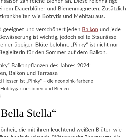
saison zahlreiche Bienen an. Diese reichhaltige
u einem Dauerblüher und Bienenmagneten. Zusätzlich
lzkrankheiten wie Botrytis und Mehltau aus.
and geeignet und verschönert jeden
Balkon
und jede
Bewässerung ist wichtig, jedoch sollte Staunässe
ner üppigen Blüte belohnt. „Pinky“ ist nicht nur
Begleiterin für den Sommer auf dem Balkon.
 Hessen ist „Pinky“ – die neonpink-farbene
en Hobbygärtner:innen und Bienen
H
Bella Stella“
hönheit, die mit ihren leuchtend weißen Blüten wie