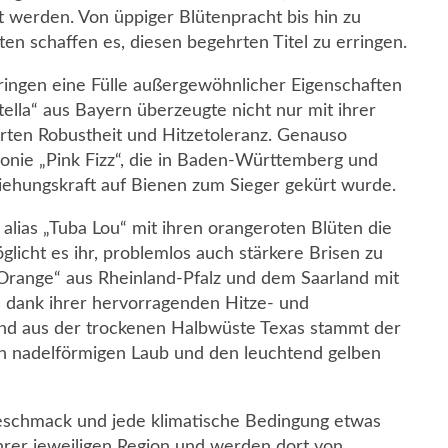
 werden. Von üppiger Blütenpracht bis hin zu
en schaffen es, diesen begehrten Titel zu erringen.
ringen eine Fülle außergewöhnlicher Eigenschaften
ella“ aus Bayern überzeugte nicht nur mit ihrer
rten Robustheit und Hitzetoleranz. Genauso
gonie „Pink Fizz“, die in Baden-Württemberg und
iehungskraft auf Bienen zum Sieger gekürt wurde.
lias „Tuba Lou“ mit ihren orangeroten Blüten die
licht es ihr, problemlos auch stärkere Brisen zu
a Orange“ aus Rheinland-Pfalz und dem Saarland mit
 dank ihrer hervorragenden Hitze- und
nd aus der trockenen Halbwüste Texas stammt der
en nadelförmigen Laub und den leuchtend gelben
 Geschmack und jede klimatische Bedingung etwas
hrer jeweiligen Region und werden dort von