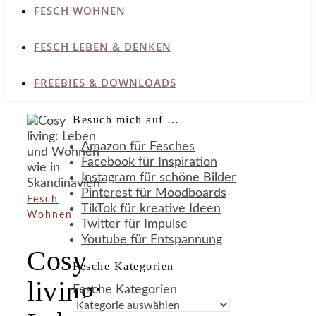
FESCH WOHNEN
FESCH LEBEN & DENKEN
FREEBIES & DOWNLOADS
Besuch mich auf …
Amazon für Fesches
Facebook für Inspiration
Instagram für schöne Bilder
Pinterest für Moodboards
Fesch
TikTok für kreative Ideen
Wohnen
Twitter für Impulse
Youtube für Entspannung
Cosy
Fesche Kategorien
living:
Fesche Kategorien