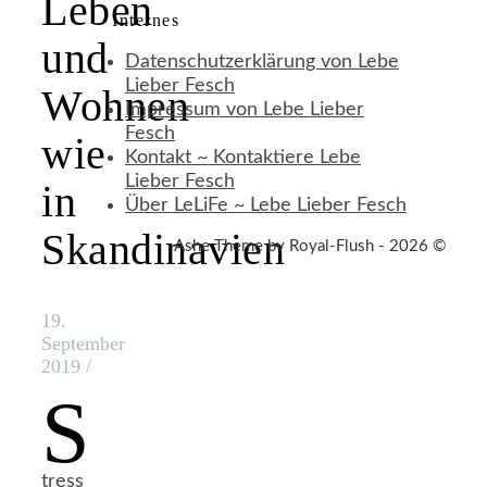
Leben
Internes
und
Datenschutzerklärung von Lebe
Lieber Fesch
Wohnen
Impressum von Lebe Lieber
Fesch
wie
Kontakt ~ Kontaktiere Lebe
Lieber Fesch
in
Über LeLiFe ~ Lebe Lieber Fesch
Skandinavien
Ashe Theme by Royal-Flush - 2026 ©
19.
September
2019
/
S
tress