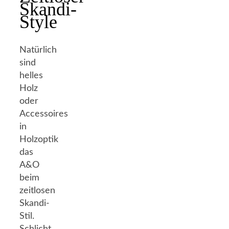
Skandi-
Style
Natürlich
sind
helles
Holz
oder
Accessoires
in
Holzoptik
das
A&O
beim
zeitlosen
Skandi-
Stil.
Schlicht