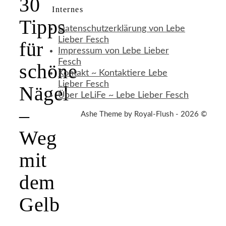
30
Internes
Tipps
Datenschutzerklärung von Lebe
Lieber Fesch
für
Impressum von Lebe Lieber
Fesch
schöne
Kontakt ~ Kontaktiere Lebe
Lieber Fesch
Nägel
Über LeLiFe ~ Lebe Lieber Fesch
–
Ashe Theme by Royal-Flush - 2026 ©
Weg
mit
dem
Gelb