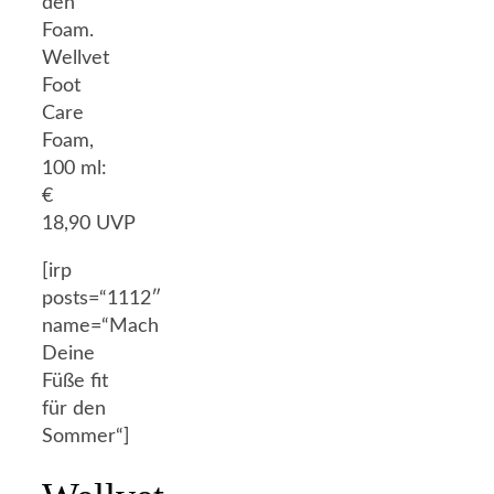
den
Foam.
Wellvet
Foot
Care
Foam,
100 ml:
€
18,90 UVP
[irp
posts=“1112″
name=“Mach
Deine
Füße fit
für den
Sommer“]