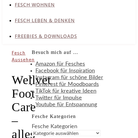
FESCH WOHNEN
FESCH LEBEN & DENKEN
FREEBIES & DOWNLOADS
Besuch mich auf …
Fesch
Aussehen
Amazon für Fesches
Facebook für Inspiration
Wellvet
Instagram für schöne Bilder
Pinterest für Moodboards
Foot
TikTok für kreative Ideen
Twitter für Impulse
Care
Youtube für Entspannung
Fesche Kategorien
–
Fesche Kategorien
alles