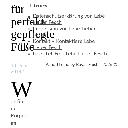
für
Internes
Datenschutzerklärung von Lebe
perfekt
Lieber Fesch
Impressum von Lebe Lieber
gepflegte
Fesch
Kontakt ~ Kontaktiere Lebe
Füße
Lieber Fesch
Über LeLiFe ~ Lebe Lieber Fesch
Ashe Theme by Royal-Flush - 2026 ©
18. Juni
2019
/
W
as für
den
Körper
im