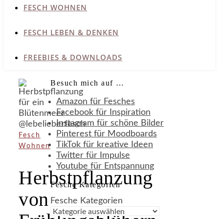
FESCH WOHNEN
FESCH LEBEN & DENKEN
FREEBIES & DOWNLOADS
Besuch mich auf …
Amazon für Fesches
Facebook für Inspiration
Instagram für schöne Bilder
Pinterest für Moodboards
Fesch
TikTok für kreative Ideen
Wohnen
Twitter für Impulse
Youtube für Entspannung
Herbstpflanzung
Fesche Kategorien
von
Fesche Kategorien