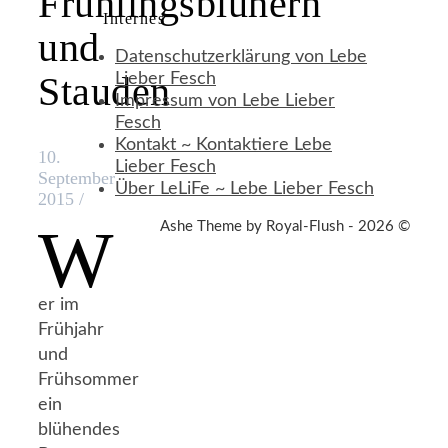
Frühlingsblühern
Internes
und
Datenschutzerklärung von Lebe
Stauden
Lieber Fesch
Impressum von Lebe Lieber
Fesch
Kontakt ~ Kontaktiere Lebe
10.
Lieber Fesch
September
Über LeLiFe ~ Lebe Lieber Fesch
2015
/
W
Ashe Theme by Royal-Flush - 2026 ©
er im
Frühjahr
und
Frühsommer
ein
blühendes