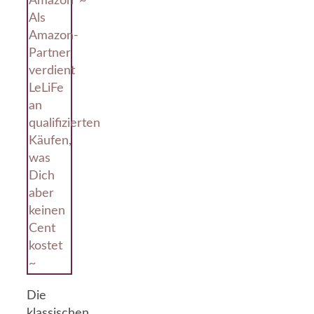
Amazon*~
Als
Amazon-
Partner
verdient
LeLiFe
an
qualifizierten
Käufen,
was
Dich
aber
keinen
Cent
kostet
~
Die
klassischen