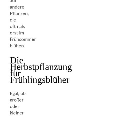
auf
andere
Pflanzen,
die
oftmals
erst im
Frühsommer
blühen.
Die
Herbstpflanzung
für
Frühlingsblüher
Egal, ob
großer
oder
kleiner