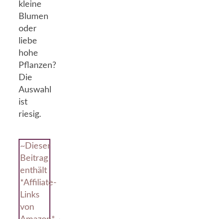
kleine
Blumen
oder
liebe
hohe
Pflanzen?
Die
Auswahl
ist
riesig.
~Dieser
Beitrag
enthält
*Affiliate-
Links
von