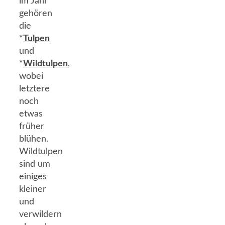
im Jahr
gehören
die
*
Tulpen
und
*
Wildtulpen
,
wobei
letztere
noch
etwas
früher
blühen.
Wildtulpen
sind um
einiges
kleiner
und
verwildern