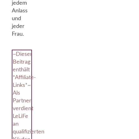
jedem
Anlass
und
jeder
Frau.
~Dieser
Beitrag
enthält
*Affiliate-
Links*~
Als
Partner
verdient
LeLiFe
an
qualifizierten