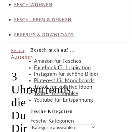
FESCH WOHNEN
FESCH LEBEN & DENKEN
FREEBIES & DOWNLOADS
Besuch mich auf …
Fesch
Aussehen
Amazon für Fesches
Facebook für Inspiration
3
Instagram für schöne Bilder
Pinterest für Moodboards
Uhrentrends,
TikTok für kreative Ideen
Twitter für Impulse
die
Youtube für Entspannung
Fesche Kategorien
Du
Fesche Kategorien
Dir