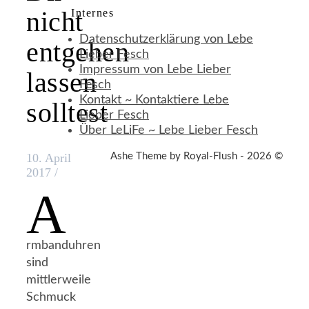
nicht
Internes
Datenschutzerklärung von Lebe
entgehen
Lieber Fesch
Impressum von Lebe Lieber
lassen
Fesch
Kontakt ~ Kontaktiere Lebe
solltest
Lieber Fesch
Über LeLiFe ~ Lebe Lieber Fesch
Ashe Theme by Royal-Flush - 2026 ©
10. April
2017
/
A
rmbanduhren
sind
mittlerweile
Schmuck