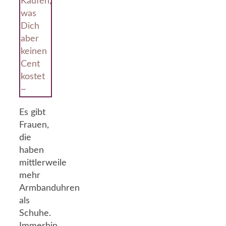
Käufen,
was
Dich
aber
keinen
Cent
kostet
~
Es gibt
Frauen,
die
haben
mittlerweile
mehr
Armbanduhren
als
Schuhe.
Immerhin