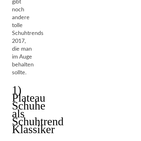
gibt
noch
andere
tolle
Schuhtrends
2017,
die man
im Auge
behalten
sollte.
1)
Plateau
Schuhe
als
Schuhtrend
Klassiker