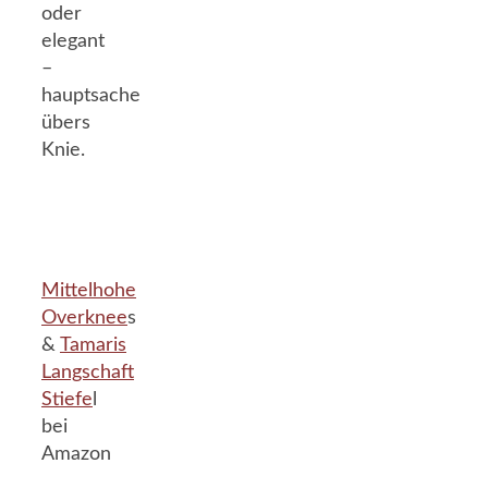
oder
elegant
–
hauptsache
übers
Knie.
Mittelhohe
Overknee
s
&
Tamaris
Langschaft
Stiefe
l
bei
Amazon