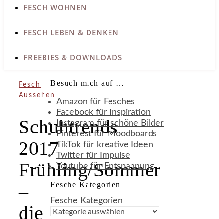
FESCH WOHNEN
FESCH LEBEN & DENKEN
FREEBIES & DOWNLOADS
Besuch mich auf …
Fesch
Aussehen
Amazon für Fesches
Facebook für Inspiration
Schuhtrends
Instagram für schöne Bilder
Pinterest für Moodboards
2017
TikTok für kreative Ideen
Twitter für Impulse
Frühling/Sommer
Youtube für Entspannung
Fesche Kategorien
–
Fesche Kategorien
die