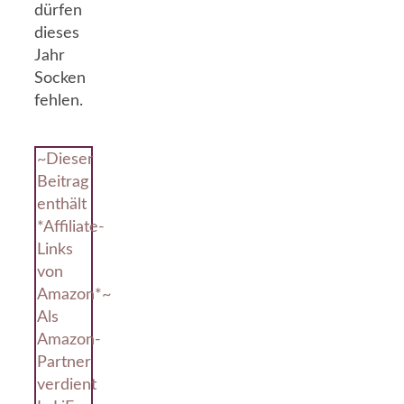
dürfen
dieses
Jahr
Socken
fehlen.
~Dieser
Beitrag
enthält
*Affiliate-
Links
von
Amazon*~
Als
Amazon-
Partner
verdient