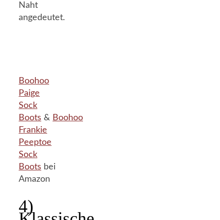
Naht
angedeutet.
Boohoo
Paige
Sock
Boots
&
Boohoo
Frankie
Peeptoe
Sock
Boots
bei
Amazon
4)
Klassische