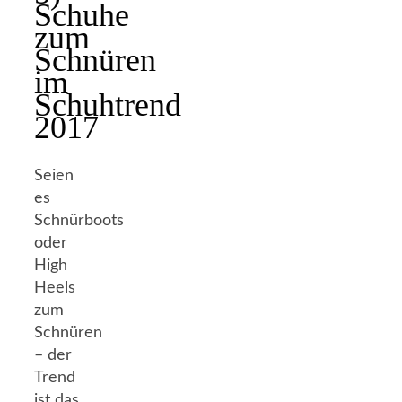
Schuhe
zum
Schnüren
im
Schuhtrend
2017
Seien
es
Schnürboots
oder
High
Heels
zum
Schnüren
– der
Trend
ist das