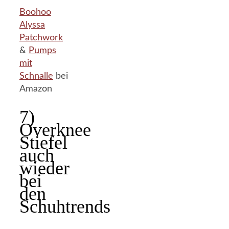
Boohoo
Alyssa
Patchwork
&
Pumps
mit
Schnalle
bei
Amazon
7)
Overknee
Stiefel
auch
wieder
bei
den
Schuhtrends