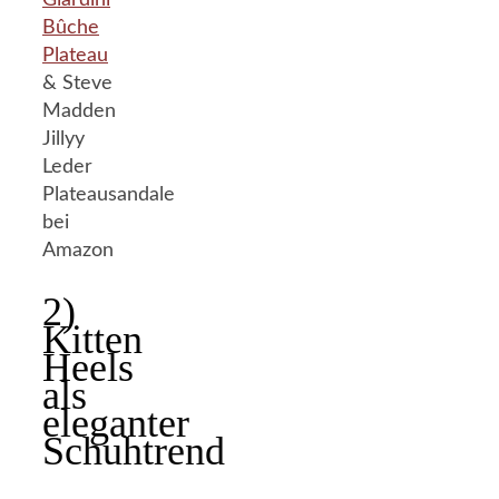
Giardini
Bûche
Plateau
& Steve
Madden
Jillyy
Leder
Plateausandale
bei
Amazon
2)
Kitten
Heels
als
eleganter
Schuhtrend