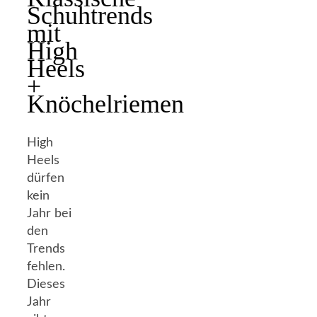
Schuhtrends
mit
High
Heels
+
Knöchelriemen
High
Heels
dürfen
kein
Jahr bei
den
Trends
fehlen.
Dieses
Jahr