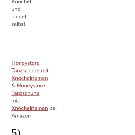
Knöchel
und
bindet
selbst.
Honeystore
Tanzschuhe mit
Knöchelriemen
&
Honeystore
Tanzschuhe
mit
Knöchelriemen
bei
Amazon
5)