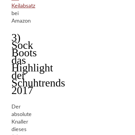
Keilabsatz
bei
Amazon
3)
Sock
Boots
das
Highlight
der
Schuhtrends
2017
Der
absolute
Knaller
dieses