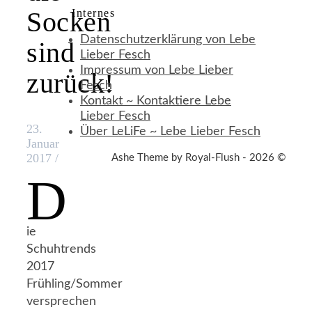
Socken
Internes
Datenschutzerklärung von Lebe
sind
Lieber Fesch
Impressum von Lebe Lieber
zurück!
Fesch
Kontakt ~ Kontaktiere Lebe
Lieber Fesch
23.
Über LeLiFe ~ Lebe Lieber Fesch
Januar
2017
/
Ashe Theme by Royal-Flush - 2026 ©
D
ie
Schuhtrends
2017
Frühling/Sommer
versprechen