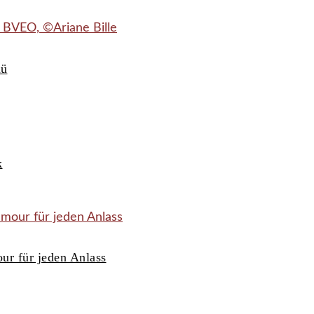
nü
k
ur für jeden Anlass