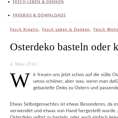
FESCH LEBEN & DENKEN
FREEBIES & DOWNLOADS
,
,
Fesch Kreativ
Fesch Leben & Denken
Fesch Woh
Osterdeko basteln oder 
4. März 2016
/
W
ir freuen uns jetzt schon auf die süße O
umso schöner, aber was, wenn man dafü
gebastelte Deko zu Ostern und passende
Etwas Selbstgemachtes ist etwas Besonderes, da es 
verwendet und etwas von Hand hergestellt wurde. 
Osterdeko selbst zu basteln, oder auch einfach kei