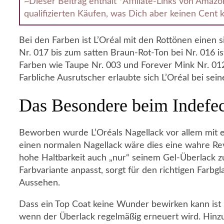
~Dieser Beitrag enthält *Affiliate-Links von Amaz
qualifizierten Käufen, was Dich aber keinen Cent k
Bei den Farben ist L’Oréal mit den Rottönen einen
Nr. 017 bis zum satten Braun-Rot-Ton bei Nr. 016 i
Farben wie Taupe Nr. 003 und Forever Mink Nr. 012
Farbliche Ausrutscher erlaubte sich L’Oréal bei sein
Das Besondere beim Indefec
Beworben wurde L’Oréals Nagellack vor allem mit 
einen normalen Nagellack wäre dies eine wahre Revo
hohe Haltbarkeit auch „nur“ seinem Gel-Überlack zu
Farbvariante anpasst, sorgt für den richtigen Farb
Aussehen.
Dass ein Top Coat keine Wunder bewirken kann ist kl
wenn der Überlack regelmäßig erneuert wird. Hinzu