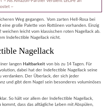
on*~ Als Amazon-Partner verdient LeLiFe an
ostet ~
 sicheren Weg gegangen. Vom zarten Hell-Rosa bei
st eine große Palette von Rottönen vorhanden. Einzig
 weichen leicht vom klassischen roten Nagellack ab.
em Indefectible Nagellack nicht.
tible Nagellack
einer langen
Haltbarkeit
von bis zu 14 Tagen. Für
lution, dabei hat der Indefectible Nagellack seine
 verdanken. Der Überlack, der sich jeder
glanz und gibt dem Nagel sein besonderes voluminöses
ar. So hält vor allem der Indefectible Nagellack,
 kommt, dass das alltägliche Leben mit Abspülen,