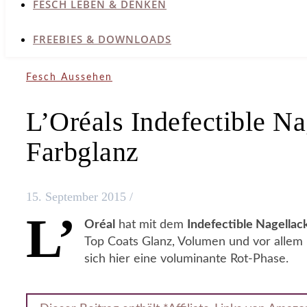
FESCH LEBEN & DENKEN
FREEBIES & DOWNLOADS
Fesch Aussehen
L’Oréals Indefectible Na
Farbglanz
15. September 2015
/
L’
Oréal
hat mit dem
Indefectible Nagellac
Top Coats Glanz, Volumen und vor allem H
sich hier eine voluminante Rot-Phase.