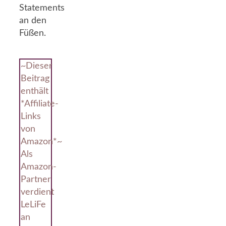
Statements
an den
Füßen.
~Dieser
Beitrag
enthält
*Affiliate-
Links
von
Amazon*~
Als
Amazon-
Partner
verdient
LeLiFe
an