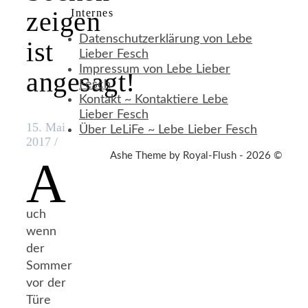
zeigen
Internes
Datenschutzerklärung von Lebe
ist
Lieber Fesch
Impressum von Lebe Lieber
angesagt!
Fesch
Kontakt ~ Kontaktiere Lebe
Lieber Fesch
15. Mai
Über LeLiFe ~ Lebe Lieber Fesch
2017
/
Ashe Theme by Royal-Flush - 2026 ©
A
uch
wenn
der
Sommer
vor der
Türe