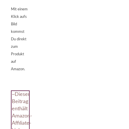
Mit einem
Klick aufs
Bild
kommst
Du direkt
zum
Produkt
auf
Amazon.
~Dieser
Beitrag
enthält
Amazon-
Affiliate-