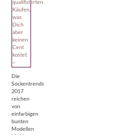
qualifizierten
Käufen,
was
Dich
aber
keinen
Cent
kostet
~
Die
Sockentrends
2017
reichen
von
einfarbigen
bunten
Modellen