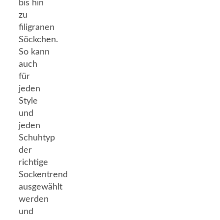
bis hin
zu
filigranen
Söckchen.
So kann
auch
für
jeden
Style
und
jeden
Schuhtyp
der
richtige
Sockentrend
ausgewählt
werden
und