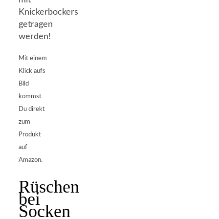
mit
Knickerbockers
getragen
werden!
Mit einem
Klick aufs
Bild
kommst
Du direkt
zum
Produkt
auf
Amazon.
Rüschen
bei
Socken