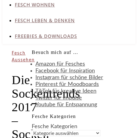
FESCH WOHNEN
FESCH LEBEN & DENKEN
FREEBIES & DOWNLOADS
Besuch mich auf …
Fesch
Aussehen
Amazon für Fesches
Facebook für Inspiration
Die
Instagram für schöne Bilder
Pinterest für Moodboards
Sockentrends
TikTok für kreative Ideen
Twitter für Impulse
2017
Youtube für Entspannung
Fesche Kategorien
–
Fesche Kategorien
Socken