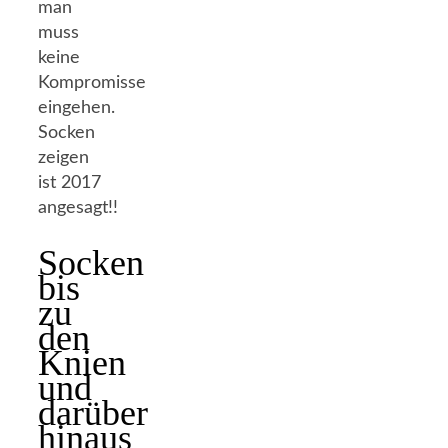
man
muss
keine
Kompromisse
eingehen.
Socken
zeigen
ist 2017
angesagt!!
Socken
bis
zu
den
Knien
und
darüber
hinaus